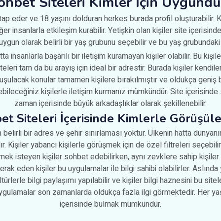
ohbet Siteleri Kimler İçin Uygundu
itap eder ve 18 yaşını dolduran herkes burada profil oluşturabilir.
 insanlarla etkileşim kurabilir. Yetişkin olan kişiler site içerisin
ygun olarak belirli bir yaş grubunu seçebilir ve bu yaş grubundaki k
insanlarla başarılı bir iletişim kuramayan kişiler olabilir. Bu kişi
teleri tam da bu arayış için ideal bir adrestir. Burada kişiler kendil
nuşulacak konular tamamen kişilere bırakılmıştır ve oldukça geniş b
ebileceğiniz kişilerle iletişim kurmanız mümkündür. Site içerisinde
zaman içerisinde büyük arkadaşlıklar olarak şekillenebilir.
et Siteleri İçerisinde Kimlerle Görüşüleb
 belirli bir adres ve şehir sınırlaması yoktur. Ülkenin hatta dünyan
. Kişiler yabancı kişilerle görüşmek için de özel filtreleri seçebilir
etmek isteyen kişiler sohbet edebilirken, aynı zevklere sahip kişiler k
erak eden kişiler bu uygulamalar ile bilgi sahibi olabilirler. Aslınd
türlerle bilgi paylaşımı yapılabilir ve kişiler bilgi haznesini bu sitele
uygulamalar son zamanlarda oldukça fazla ilgi görmektedir. Her ya
içerisinde bulmak mümkündür.