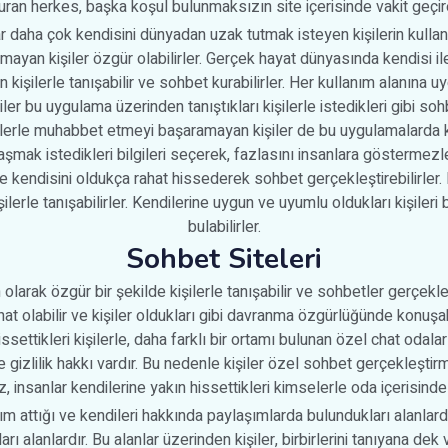
uran herkes, başka koşul bulunmaksızın site içerisinde vakit geçireb
 daha çok kendisini dünyadan uzak tutmak isteyen kişilerin kulland
ayan kişiler özgür olabilirler. Gerçek hayat dünyasında kendisi i
kişilerle tanışabilir ve sohbet kurabilirler. Her kullanım alanına 
ler bu uygulama üzerinden tanıştıkları kişilerle istedikleri gibi sohb
lerle muhabbet etmeyi başaramayan kişiler de bu uygulamalarda ke
laşmak istedikleri bilgileri seçerek, fazlasını insanlara göstermez
 kendisini oldukça rahat hissederek sohbet gerçekleştirebilirler. Ki
ilerle tanışabilirler. Kendilerine uygun ve uyumlu oldukları kişiler
bulabilirler.
Sohbet Siteleri
 olarak özgür bir şekilde kişilerle tanışabilir ve sohbetler gerçekleş
at olabilir ve kişiler oldukları gibi davranma özgürlüğünde konuşab
ssettikleri kişilerle, daha farklı bir ortamı bulunan özel chat odalar
 gizlilik hakkı vardır. Bu nedenle kişiler özel sohbet gerçekleştir
, insanlar kendilerine yakın hissettikleri kimselerle oda içerisinde 
ım attığı ve kendileri hakkında paylaşımlarda bulundukları alanlard
ı alanlardır. Bu alanlar üzerinden kişiler, birbirlerini tanıyana dek 