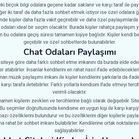
eki birçok bilgi odalara geçene kadar saklanır ve karşı taraf ile p
r iki taraf da daha fazla sohbet etmek istiyor ise özel odalara geçi
inde kişiler daha fazla vakit geçirebilir ve daha özel paylaşımlarda b
 odaları ideal bir seçim olacaktır. Burada kişiler rahatça paylaşım yap
en bu odalara geçiş süresi tamamen kişiye bağlıdır. Kişiler kendi b
geçebilir ve özel sohbetlerde bulunabilirler.
Chat Odaları Paylaşımı
, siteye göre daha farklı sohbet etme imkanını da burada elde edeb
er atabilirler. İnsanlar kendilerini en rahat nasıl ifade edebilecekl
nan müzik paylaşımı imkanı ile kişiler kendilerini şarkılarla da ifade
karşı tarafa iletebilirler. Farklı yollarla kendisini ifade etmeyi te
verimli olacaktır.
men kişilerin zevkleri ve tercihlerine bağlı olarak değişebilir. Sit
r. Bu seçimler doğrultusunda kendisine en uygun kişi ile karşı karşıy
e bazı özelliklerini bulundurur ve bu özelliklerini diğer kişilerle pay
a rahat bir sohbet imkanı bulabilirler. Kendilerine ortak noktaların
sağlayabilirler.